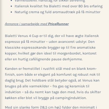
Varmeisoleret håndtag for sikker servering
Italiensk kvalitet fra Bialetti med over 80 års erfaring
Naturlig crema og fuld aromaudtræk på få minutter
Annonce i samarbejde med
PriceRunner
Bialetti Venus 4 Cup er til dig, der vil have ægte italiensk
espresso på få minutter – uden avanceret udstyr. Den
klassiske espressokande brygger op til fire aromatiske
kopper, hvilket gør den ideel til morgenbordet, kontoret
eller en hurtig cafélignende pause derhjemme.
Kanden er fremstillet i rustfrit stål med en blank krom­
finish, som både er elegant på komfuret og robust nok til
daglig brug. Det holdbare stål betyder også, at Venus kan
bruges på alle varmekilder – fra gas og keramisk til
induktion – så du nemt kan tage den med, hvis du skifter
køkken eller blot vil brygge på campinginduktion.
Med sin slanke form (18,5 cm høj) fylder den minimalt i