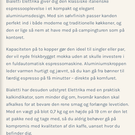
Bialetti Elettrika giver dig den klassiske italienske
espressooplevelse i et kompakt og elegant
aluminiumsdesign. Med sin sølvfinish passer kanden
perfekt ind i både moderne og traditionelle køkkener, og
den er lige så nem at have med på campingturen som på
kontoret.
Kapaciteten på to kopper gør den ideel til singler eller par,
der vil nyde friskbrygget mokka uden at skulle investere i
en fuldautomatisk espressomaskine. Aluminiumskroppen
leder varmen hurtigt og jævnt, så du kan gå fra bønner til
færdig espresso på få minutter – direkte på komfuret.
Bialetti har desuden udstyret Elettrika med en praktisk
kalkindikator, som minder dig om, hvornår kanden skal
afkalkes for at bevare den rene smag og forlænge levetiden.
Med en vægt på blot 0,7 kg og en højde på 19 cm er den let
at pakke ned og tage med, så du aldrig behøver gå på
kompromis med kvaliteten af din kaffe, uanset hvor du
befinder dig.