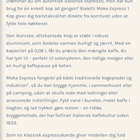
Drømmer du om autentisk italiensk espresso, men har kun
brug for én enkelt kop ad gangen? Bialetti Moka Express 1
Kop giver dig baristakvalitet direkte fra komfuret uden at
fylde hele køkkenet.
Den ikoniske, ottekantede krop er støbt i robust
aluminium, som fordeler varmen hurtigt og jævnt. Med en
kapacitet på 0,06 L får du præcis den mængde kaffe, du
har lyst til – perfekt til solonyderen, den tidlige morgen eller
en hurtig kaffepause på farten.
Moka Express fungerer på både traditionelle kogeplader og
induktion*, så du kan brygge hjemme, i sommerhuset eller
på camping, uden at skulle rode med ledninger eller
avancerede indstillinger. Fyld vand i bunden, malet kaffe i
tragten, og lad trykket gøre resten – en tidløs
bryggemetode, der har forfinet italiensk kaffekultur siden
1933.
Som en klassisk espressokande giver modellen dig fuld