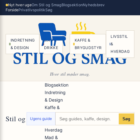
Spring
Nyt hver uge
Om Stil og Smag
Blogsektion
Nyhedsbrev
×
Forside
Privatlivspolitik
Søg
til
indhold
LIVSSTIL
INDRETNING
MAD &
KAFFE &
&
& DESIGN
DRIKKE
BRYGUDSTYR
HVERDAG
Hvor stil møder smag.
Blogsektion
Indretning
& Design
Kaffe &
Brygudstyr
Stil og Smag
Ugens guide
Søg
Livsstil &
Hverdag
Mad &