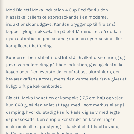
Med Bialetti Moka Induction 4 Cup Red får du den
klassiske italienske espressokande i en moderne,
induktionsklar udgave. Kanden brygger op til fire små
kopper fyldig mokka-kaffe på blot få minutter, så du kan
nyde autentisk espressosmag uden en dyr maskine eller
kompliceret betjening.
Bunden er fremstillet i rustfrit stål, hvilket sikrer hurtig og
jævn varmefordeling på både induktion, gas og elektriske
kogeplader. Den øverste del er af robust aluminium, der
bevarer kaffens aroma, mens den varme røde farve giver et
livligt pift på køkkenbordet.
Bialetti Moka Induction er kompakt (17,5 cm høj) og vejer
kun 660 g, så den er let at tage med i sommerhus eller på
camping, hvor du stadig kan forkæle dig selv med ægte
espressokaffe. Den simple konstruktion kræver ingen
elektronik eller app-styring – du skal blot tilsætte vand,
kaffe og varme, så klarer kanden resten.