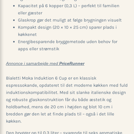
Kapacitet på 6 kopper (0,3 L) – perfekt til familien
eller gæster
Glaskrop gør det muligt at følge brygningen visuelt
Kompakt design (20 × 10 × 25 cm) sparer plads i
køkkenet
Energibesparende bryggemetode uden behov for
apps eller strømstik
Annonce i samarbejde med
PriceRunner
Bialetti Moka Induktion 6 Cup er en klassisk
espressokande, opdateret til det moderne køkken med fuld
induktions­kompatibilitet. Med sit slanke italienske design
og robuste glas­konstruktion får du både æstetik og
holdbarhed, mens de 20 cm i højden og blot 10 cm i
bredden gør den let at finde plads til – også i det lille
køkken.
Den brygger op til 0,3 liter – svarende til seks aromatiske