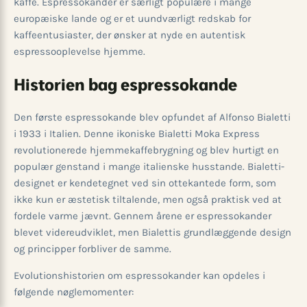
kaffe. Espressokander er særligt populære i mange
europæiske lande og er et uundværligt redskab for
kaffeentusiaster, der ønsker at nyde en autentisk
espressooplevelse hjemme.
Historien bag espressokande
Den første espressokande blev opfundet af Alfonso Bialetti
i 1933 i Italien. Denne ikoniske Bialetti Moka Express
revolutionerede hjemmekaffebrygning og blev hurtigt en
populær genstand i mange italienske husstande. Bialetti-
designet er kendetegnet ved sin ottekantede form, som
ikke kun er æstetisk tiltalende, men også praktisk ved at
fordele varme jævnt. Gennem årene er espressokander
blevet videreudviklet, men Bialettis grundlæggende design
og principper forbliver de samme.
Evolutionshistorien om espressokander kan opdeles i
følgende nøglemomenter: