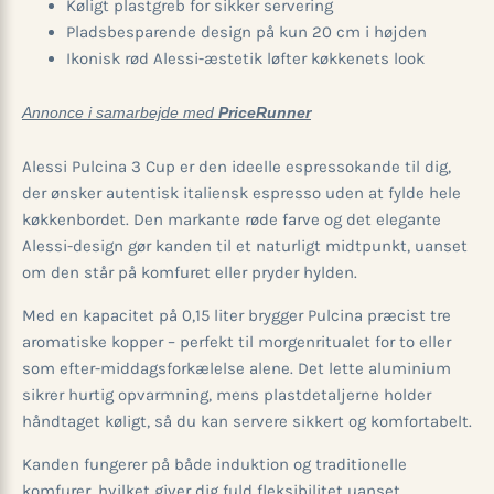
Køligt plastgreb for sikker servering
Pladsbesparende design på kun 20 cm i højden
Ikonisk rød Alessi-æstetik løfter køkkenets look
Annonce i samarbejde med
PriceRunner
Alessi Pulcina 3 Cup er den ideelle espressokande til dig,
der ønsker autentisk italiensk espresso uden at fylde hele
køkkenbordet. Den markante røde farve og det elegante
Alessi-design gør kanden til et naturligt midtpunkt, uanset
om den står på komfuret eller pryder hylden.
Med en kapacitet på 0,15 liter brygger Pulcina præcist tre
aromatiske kopper – perfekt til morgenritualet for to eller
som efter-middagsforkælelse alene. Det lette aluminium
sikrer hurtig opvarmning, mens plastdetaljerne holder
håndtaget køligt, så du kan servere sikkert og komfortabelt.
Kanden fungerer på både induktion og traditionelle
komfurer, hvilket giver dig fuld fleksibilitet uanset