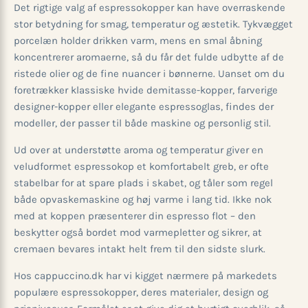
Det rigtige valg af espressokopper kan have overraskende
stor betydning for smag, temperatur og æstetik. Tykvægget
porcelæn holder drikken varm, mens en smal åbning
koncentrerer aromaerne, så du får det fulde udbytte af de
ristede olier og de fine nuancer i bønnerne. Uanset om du
foretrækker klassiske hvide demitasse-kopper, farverige
designer-kopper eller elegante espressoglas, findes der
modeller, der passer til både maskine og personlig stil.
Ud over at understøtte aroma og temperatur giver en
veludformet espressokop et komfortabelt greb, er ofte
stabelbar for at spare plads i skabet, og tåler som regel
både opvaskemaskine og høj varme i lang tid. Ikke nok
med at koppen præsenterer din espresso flot – den
beskytter også bordet mod varmepletter og sikrer, at
cremaen bevares intakt helt frem til den sidste slurk.
Hos cappuccino.dk har vi kigget nærmere på markedets
populære espressokopper, deres materialer, design og