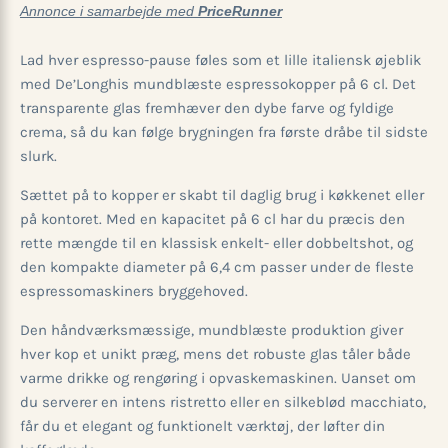
Annonce i samarbejde med
PriceRunner
Lad hver espresso-pause føles som et lille italiensk øjeblik
med De’Longhis mundblæste espressokopper på 6 cl. Det
transparente glas fremhæver den dybe farve og fyldige
crema, så du kan følge brygningen fra første dråbe til sidste
slurk.
Sættet på to kopper er skabt til daglig brug i køkkenet eller
på kontoret. Med en kapacitet på 6 cl har du præcis den
rette mængde til en klassisk enkelt- eller dobbeltshot, og
den kompakte diameter på 6,4 cm passer under de fleste
espressomaskiners bryggehoved.
Den håndværksmæssige, mundblæste produktion giver
hver kop et unikt præg, mens det robuste glas tåler både
varme drikke og rengøring i opvaskemaskinen. Uanset om
du serverer en intens ristretto eller en silke­blød macchiato,
får du et elegant og funktionelt værktøj, der løfter din