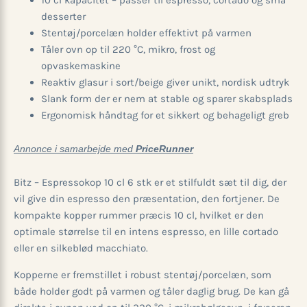
10 cl kapacitet – passer til espresso, cortado og små
desserter
Stentøj/porcelæn holder effektivt på varmen
Tåler ovn op til 220 °C, mikro, frost og
opvaskemaskine
Reaktiv glasur i sort/beige giver unikt, nordisk udtryk
Slank form der er nem at stable og sparer skabsplads
Ergonomisk håndtag for et sikkert og behageligt greb
Annonce i samarbejde med
PriceRunner
Bitz – Espressokop 10 cl 6 stk er et stilfuldt sæt til dig, der
vil give din espresso den præsentation, den fortjener. De
kompakte kopper rummer præcis 10 cl, hvilket er den
optimale størrelse til en intens espresso, en lille cortado
eller en silkeblød macchiato.
Kopperne er fremstillet i robust stentøj/porcelæn, som
både holder godt på varmen og tåler daglig brug. De kan gå