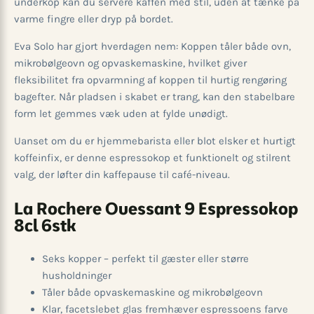
underkop kan du servere kaffen med stil, uden at tænke på
varme fingre eller dryp på bordet.
Eva Solo har gjort hverdagen nem: Koppen tåler både ovn,
mikrobølgeovn og opvaskemaskine, hvilket giver
fleksibilitet fra opvarmning af koppen til hurtig rengøring
bagefter. Når pladsen i skabet er trang, kan den stabelbare
form let gemmes væk uden at fylde unødigt.
Uanset om du er hjemmebarista eller blot elsker et hurtigt
koffeinfix, er denne espressokop et funktionelt og stilrent
valg, der løfter din kaffepause til café-niveau.
La Rochere Ouessant 9 Espressokop
8cl 6stk
Seks kopper – perfekt til gæster eller større
husholdninger
Tåler både opvaskemaskine og mikrobølgeovn
Klar, facetslebet glas fremhæver espressoens farve