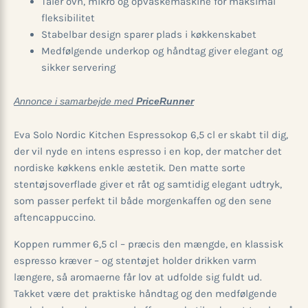
Tåler ovn, mikro og opvaskemaskine for maksimal
fleksibilitet
Stabelbar design sparer plads i køkkenskabet
Medfølgende underkop og håndtag giver elegant og
sikker servering
Annonce i samarbejde med
PriceRunner
Eva Solo Nordic Kitchen Espressokop 6,5 cl er skabt til dig,
der vil nyde en intens espresso i en kop, der matcher det
nordiske køkkens enkle æstetik. Den matte sorte
stentøjsoverflade giver et råt og samtidig elegant udtryk,
som passer perfekt til både morgenkaffen og den sene
aftencappuccino.
Koppen rummer 6,5 cl – præcis den mængde, en klassisk
espresso kræver – og stentøjet holder drikken varm
længere, så aromaerne får lov at udfolde sig fuldt ud.
Takket være det praktiske håndtag og den medfølgende