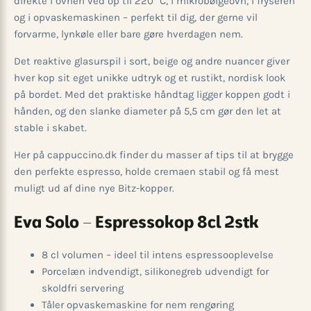
direkte i ovnen ved op til 220 °C, i mikrobølgeovn, i fryseren
og i opvaskemaskinen – perfekt til dig, der gerne vil
forvarme, lynkøle eller bare gøre hverdagen nem.
Det reaktive glasurspil i sort, beige og andre nuancer giver
hver kop sit eget unikke udtryk og et rustikt, nordisk look
på bordet. Med det praktiske håndtag ligger koppen godt i
hånden, og den slanke diameter på 5,5 cm gør den let at
stable i skabet.
Her på cappuccino.dk finder du masser af tips til at brygge
den perfekte espresso, holde cremaen stabil og få mest
muligt ud af dine nye Bitz-kopper.
Eva Solo – Espressokop 8cl 2stk
8 cl volumen – ideel til intens espressooplevelse
Porcelæn indvendigt, silikonegreb udvendigt for
skoldfri servering
Tåler opvaskemaskine for nem rengøring