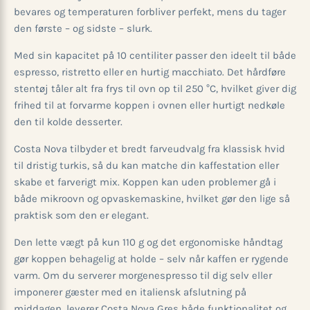
bevares og temperaturen forbliver perfekt, mens du tager
den første – og sidste – slurk.
Med sin kapacitet på 10 centiliter passer den ideelt til både
espresso, ristretto eller en hurtig macchiato. Det hårdføre
stentøj tåler alt fra frys til ovn op til 250 °C, hvilket giver dig
frihed til at forvarme koppen i ovnen eller hurtigt nedkøle
den til kolde desserter.
Costa Nova tilbyder et bredt farveudvalg fra klassisk hvid
til dristig turkis, så du kan matche din kaffestation eller
skabe et farverigt mix. Koppen kan uden problemer gå i
både mikroovn og opvaskemaskine, hvilket gør den lige så
praktisk som den er elegant.
Den lette vægt på kun 110 g og det ergonomiske håndtag
gør koppen behagelig at holde – selv når kaffen er rygende
varm. Om du serverer morgenespresso til dig selv eller
imponerer gæster med en italiensk afslutning på
middagen, leverer Costa Nova Gres både funktionalitet og