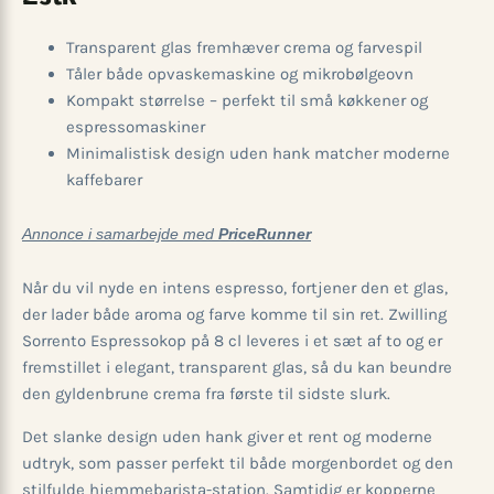
Transparent glas fremhæver crema og farvespil
Tåler både opvaskemaskine og mikrobølgeovn
Kompakt størrelse – perfekt til små køkkener og
espressomaskiner
Minimalistisk design uden hank matcher moderne
kaffebarer
Annonce i samarbejde med
PriceRunner
Når du vil nyde en intens espresso, fortjener den et glas,
der lader både aroma og farve komme til sin ret. Zwilling
Sorrento Espressokop på 8 cl leveres i et sæt af to og er
fremstillet i elegant, transparent glas, så du kan beundre
den gyldenbrune crema fra første til sidste slurk.
Det slanke design uden hank giver et rent og moderne
udtryk, som passer perfekt til både morgenbordet og den
stilfulde hjemmebarista-station. Samtidig er kopperne