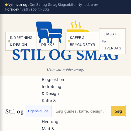
Spring
Nyt hver uge
Om Stil og Smag
Blogsektion
Nyhedsbrev
×
Forside
Privatlivspolitik
Søg
til
indhold
LIVSSTIL
INDRETNING
MAD &
KAFFE &
&
& DESIGN
DRIKKE
BRYGUDSTYR
HVERDAG
Hvor stil møder smag.
Blogsektion
Indretning
& Design
Kaffe &
Brygudstyr
Stil og Smag
Ugens guide
Søg
Livsstil &
Hverdag
Mad &