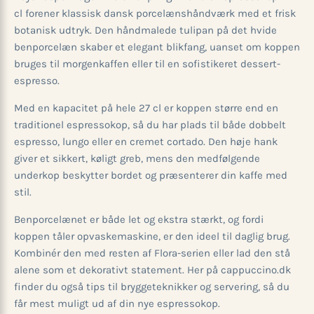
cl forener klassisk dansk porcelænshåndværk med et frisk
botanisk udtryk. Den håndmalede tulipan på det hvide
benporcelæn skaber et elegant blikfang, uanset om koppen
bruges til morgenkaffen eller til en sofistikeret dessert-
espresso.
Med en kapacitet på hele 27 cl er koppen større end en
traditionel espressokop, så du har plads til både dobbelt
espresso, lungo eller en cremet cortado. Den høje hank
giver et sikkert, køligt greb, mens den medfølgende
underkop beskytter bordet og præsenterer din kaffe med
stil.
Benporcelænet er både let og ekstra stærkt, og fordi
koppen tåler opvaskemaskine, er den ideel til daglig brug.
Kombinér den med resten af Flora-serien eller lad den stå
alene som et dekorativt statement. Her på cappuccino.dk
finder du også tips til bryggeteknikker og servering, så du
får mest muligt ud af din nye espressokop.