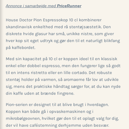
Annonce i samarbejde med
PriceRunner
House Doctor Pion Espressokop 10 cl kombinerer
skandinavisk enkelthed med rå stentøjsæstetik. Den
diskrete hvide glasur har små, unikke nistre, som giver
hver kop sit eget udtryk og gør den til et naturligt blikfang
på kaffebordet.
Med sin kapacitet på 10 cl er koppen ideel til en klassisk
enkel eller dobbel espresso, men den fungerer lige så godt
til en intens ristretto eller en lille cortado. Det robuste
stentøj holder på varmen, så aromaerne får lov at udvikle
sig, mens det praktiske håndtag sørger for, at du kan nyde
din kaffe uden at brænde fingrene.
Pion-serien er designet til at blive brugt i hverdagen.
Koppen kan både gå i opvaskemaskinen og i
mikrobølgeovnen, hvilket gør den til et oplagt valg for dig,
der vil have caféstemning derhjemme uden besvær.