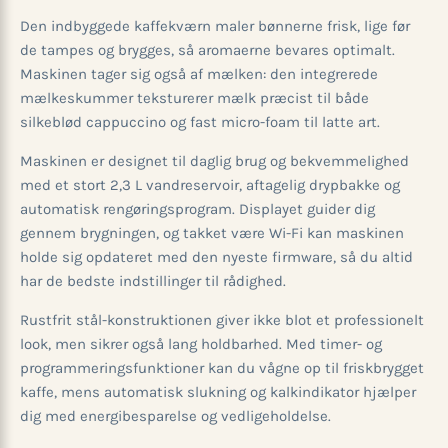
Den indbyggede kaffekværn maler bønnerne frisk, lige før
de tampes og brygges, så aromaerne bevares optimalt.
Maskinen tager sig også af mælken: den integrerede
mælkeskummer teksturerer mælk præcist til både
silkeblød cappuccino og fast micro-foam til latte art.
Maskinen er designet til daglig brug og bekvemmelighed
med et stort 2,3 L vandreservoir, aftagelig drypbakke og
automatisk rengøringsprogram. Displayet guider dig
gennem brygningen, og takket være Wi-Fi kan maskinen
holde sig opdateret med den nyeste firmware, så du altid
har de bedste indstillinger til rådighed.
Rustfrit stål-konstruktionen giver ikke blot et professionelt
look, men sikrer også lang holdbarhed. Med timer- og
programmeringsfunktioner kan du vågne op til friskbrygget
kaffe, mens automatisk slukning og kalkindikator hjælper
dig med energibesparelse og vedligeholdelse.