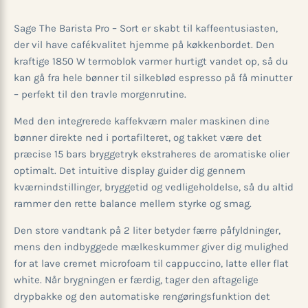
Sage The Barista Pro – Sort er skabt til kaffeentusiasten,
der vil have café­kvalitet hjemme på køkkenbordet. Den
kraftige 1850 W termoblok varmer hurtigt vandet op, så du
kan gå fra hele bønner til silkeblød espresso på få minutter
– perfekt til den travle morgenrutine.
Med den integrerede kaffekværn maler maskinen dine
bønner direkte ned i portafilteret, og takket være det
præcise 15 bars bryggetryk ekstraheres de aromatiske olier
optimalt. Det intuitive display guider dig gennem
kværnindstillinger, bryggetid og vedligeholdelse, så du altid
rammer den rette balance mellem styrke og smag.
Den store vandtank på 2 liter betyder færre påfyldninger,
mens den indbyggede mælkeskummer giver dig mulighed
for at lave cremet microfoam til cappuccino, latte eller flat
white. Når brygningen er færdig, tager den aftagelige
drypbakke og den automatiske rengøringsfunktion det