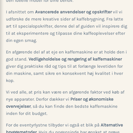
den ideelle model for dine behov.
I afsnittet om
Avancerede anvendelser og opskrifter
vil vi
udforske de mere kreative sider af kaffebrygning. Fra latte
art til specialopskrifter, denne del af guiden vil inspirere dig
til at eksperimentere og tilpasse dine kaffeoplevelser efter
din egen smag.
En afgørende del af at eje en kaffemaskine er at holde den i
god stand.
Vedligeholdelse og rengøring af kaffemaskiner
giver dig praktiske råd og tips til at forlænge levetiden for
din maskine, samt sikre en konsekvent høj kvalitet i hver
kop.
Vi ved alle, at pris kan være en afgørende faktor ved køb af
nye apparater. Derfor dækker vi
Priser og økonomiske
overvejelser
, så du kan finde den bedste kaffemaskine
inden for dit budget.
For de eventyrlystne tilbyder vi også et blik på
Alternative
bryggemetoder
. Hvis du nogensinde har ønsket at prøve