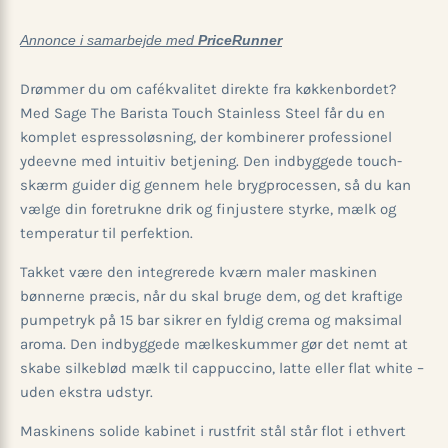
Annonce i samarbejde med
PriceRunner
Drømmer du om cafékvalitet direkte fra køkkenbordet?
Med Sage The Barista Touch Stainless Steel får du en
komplet espressoløsning, der kombinerer professionel
ydeevne med intuitiv betjening. Den indbyggede touch-
skærm guider dig gennem hele brygprocessen, så du kan
vælge din foretrukne drik og finjustere styrke, mælk og
temperatur til perfektion.
Takket være den integrerede kværn maler maskinen
bønnerne præcis, når du skal bruge dem, og det kraftige
pumpe­tryk på 15 bar sikrer en fyldig crema og maksimal
aroma. Den indbyggede mælkeskummer gør det nemt at
skabe silkeblød mælk til cappuccino, latte eller flat white –
uden ekstra udstyr.
Maskinens solide kabinet i rustfrit stål står flot i ethvert