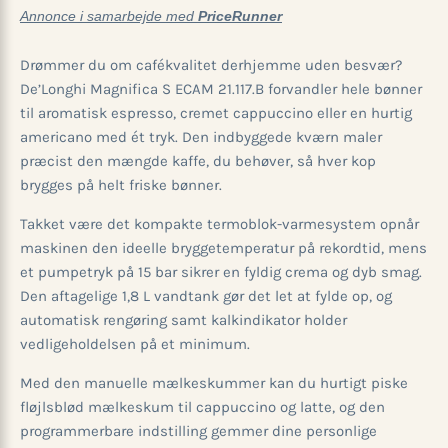
Annonce i samarbejde med
PriceRunner
Drømmer du om café­kvalitet derhjemme uden besvær?
De’Longhi Magnifica S ECAM 21.117.B forvandler hele bønner
til aromatisk espresso, cremet cappuccino eller en hurtig
americano med ét tryk. Den indbyggede kværn maler
præcist den mængde kaffe, du behøver, så hver kop
brygges på helt friske bønner.
Takket være det kompakte termoblok-varmesystem opnår
maskinen den ideelle bryggetemperatur på rekordtid, mens
et pumpetryk på 15 bar sikrer en fyldig crema og dyb smag.
Den aftagelige 1,8 L vandtank gør det let at fylde op, og
automatisk rengøring samt kalkindikator holder
vedligeholdelsen på et minimum.
Med den manuelle mælkeskummer kan du hurtigt piske
fløjlsblød mælkeskum til cappuccino og latte, og den
programmerbare indstilling gemmer dine personlige