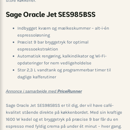
store køkkener.
Sage Oracle Jet SES985BSS
Indbygget kværn og mælkeskummer – alt-i-én
espressoløsning
Præcist 9 bar bryggetryk for optimal
espressoekstraktion
Automatisk rengøring, kalkindikator og Wi-Fi-
opdateringer for nem vedligeholdelse
Stor 2,3 L vandtank og programmerbar timer til
daglige kaffe­rutiner
Annonce i samarbejde med
PriceRunner
Sage Oracle Jet SES985BSS er til dig, der vil have café-
kvalitet stående direkte på køkkenbordet. Med sin kraftige
1600 W kedel og et bryggetryk på præcise 9 bar får du en
espresso med fyldig crema på under ét minut – hver gang.