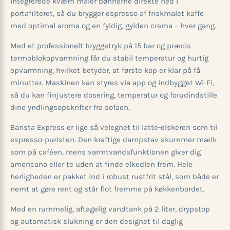
integrerede kværn maler bønnerne direkte ned i
portafilteret, så du brygger espresso af friskmalet kaffe
med optimal aroma og en fyldig, gylden crema – hver gang.
Med et professionelt bryggetryk på 15 bar og præcis
termoblokopvarmning får du stabil temperatur og hurtig
opvarmning, hvilket betyder, at første kop er klar på få
minutter. Maskinen kan styres via app og indbygget Wi-Fi,
så du kan finjustere dosering, temperatur og forudindstille
dine yndlingsopskrifter fra sofaen.
Barista Express er lige så velegnet til latte-elskeren som til
espresso-puristen. Den kraftige dampstav skummer mælk
som på caféen, mens varmtvandsfunktionen giver dig
americano eller te uden at finde elkedlen frem. Hele
herligheden er pakket ind i robust rustfrit stål, som både er
nemt at gøre rent og står flot fremme på køkkenbordet.
Med en rummelig, aftagelig vandtank på 2 liter, drypstop
og automatisk slukning er den designet til daglig