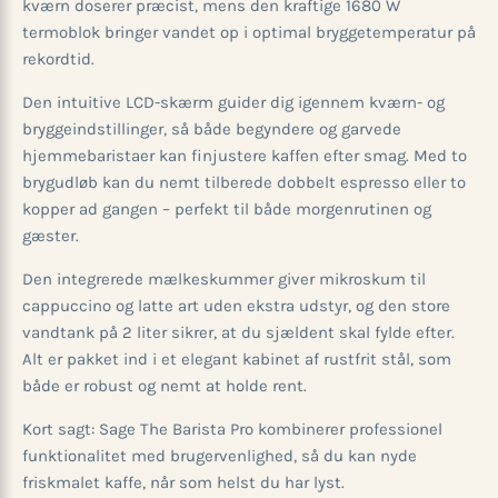
kværn doserer præcist, mens den kraftige 1680 W
termoblok bringer vandet op i optimal bryggetemperatur på
rekordtid.
Den intuitive LCD-skærm guider dig igennem kværn- og
bryggeindstillinger, så både begyndere og garvede
hjemmebaristaer kan finjustere kaffen efter smag. Med to
brygudløb kan du nemt tilberede dobbelt espresso eller to
kopper ad gangen – perfekt til både morgenrutinen og
gæster.
Den integrerede mælkeskummer giver mikroskum til
cappuccino og latte art uden ekstra udstyr, og den store
vandtank på 2 liter sikrer, at du sjældent skal fylde efter.
Alt er pakket ind i et elegant kabinet af rustfrit stål, som
både er robust og nemt at holde rent.
Kort sagt: Sage The Barista Pro kombinerer professionel
funktionalitet med brugervenlighed, så du kan nyde
friskmalet kaffe, når som helst du har lyst.