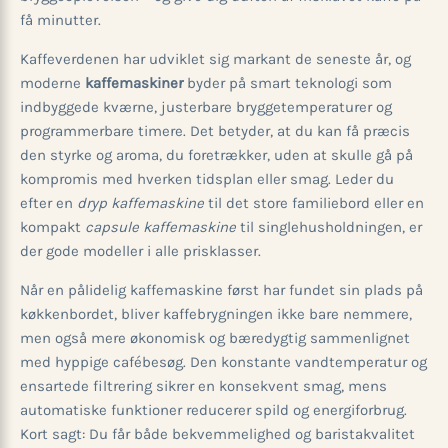
få minutter.
Kaffeverdenen har udviklet sig markant de seneste år, og
moderne
kaffemaskiner
byder på smart teknologi som
indbyggede kværne, justerbare bryggetemperaturer og
programmerbare timere. Det betyder, at du kan få præcis
den styrke og aroma, du foretrækker, uden at skulle gå på
kompromis med hverken tidsplan eller smag. Leder du
efter en
dryp kaffemaskine
til det store familiebord eller en
kompakt
capsule kaffemaskine
til single­husholdningen, er
der gode modeller i alle prisklasser.
Når en pålidelig kaffemaskine først har fundet sin plads på
køkkenbordet, bliver kaffebrygningen ikke bare nemmere,
men også mere økonomisk og bæredygtig sammenlignet
med hyppige cafébesøg. Den konstante vandtemperatur og
ensartede filtrering sikrer en konsekvent smag, mens
automatiske funktioner reducerer spild og energiforbrug.
Kort sagt: Du får både bekvemmelighed og barista­kvalitet