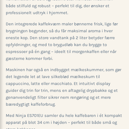
både stilfuld og robust – perfekt til dig, der ønsker et
professionelt udtryk i hjemmet.
Den integrerede kaffekværn maler bønnerne frisk, lige før
brygningen begynder, så du får maksimal aroma i hver
eneste kop. Den store vandtank på 2 liter betyder færre
opfyldninger, og med to brygudløb kan du brygge to
espressoer på én gang – ideelt til morgenkaffen eller når
gæsterne kommer forbi.
Maskinen har også en indbygget mælkeskummer, som gør
det legende let at lave silkeblød mælkeskum til
cappuccino, latte eller macchiato. Et intuitivt display
guider dig trin for trin, mens en aftagelig drypbakke og et
genanvendeligt filter sikrer nem rengøring og et mere
bæredygtigt kaffeforbrug.
Med Ninja ES701EU samler du hele kaffebaren i ét kompakt
apparat på blot 34 cm i højden – perfekt til både små og