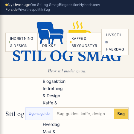
Spring
Nyt hver uge
Om Stil og Smag
Blogsektion
Nyhedsbrev
×
Forside
Privatlivspolitik
Søg
til
indhold
LIVSSTIL
INDRETNING
MAD &
KAFFE &
&
& DESIGN
DRIKKE
BRYGUDSTYR
HVERDAG
Hvor stil møder smag.
Blogsektion
Indretning
& Design
Kaffe &
Brygudstyr
Stil og Smag
Ugens guide
Søg
Livsstil &
Hverdag
Mad &