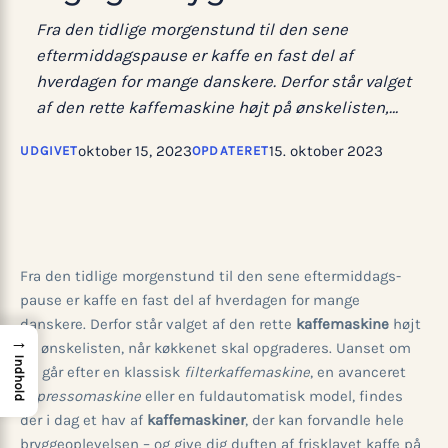
Fra den tidlige morgenstund til den sene
eftermiddags­pause er kaffe en fast del af
hverdagen for mange danskere. Derfor står valget
af den rette kaffemaskine højt på ønskelisten,…
oktober 15, 2023
15. oktober 2023
UDGIVET
OPDATERET
Fra den tidlige morgenstund til den sene eftermiddags­
pause er kaffe en fast del af hverdagen for mange
danskere. Derfor står valget af den rette
kaffemaskine
højt
→
på ønskelisten, når køkkenet skal opgraderes. Uanset om
Indhold
du går efter en klassisk
filterkaffemaskine
, en avanceret
espressomaskine
eller en fuldautomatisk model, findes
der i dag et hav af
kaffemaskiner
, der kan forvandle hele
bryggeoplevelsen – og give dig duften af frisklavet kaffe på