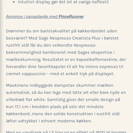
Intuitivt display gør det let at vælge kaffestil
Annonce i samarbejde med
PriceRunner
Drømmer du om baristakvalitet på køkkenbordet uden
besværet? Med Sage Nespresso Creatista Plus i børstet
rustfrit stål får du den velkendte Nespresso-
bekvemmelighed kombineret med Sages ekspertise i
mælkeskumning. Resultatet er en kapselkaffemaskine, der
forvandler dine favoritkapsler til alt fra intens espresso til
cremet cappuccino – med et enkelt tryk på displayet.
Maskinens indbyggede dampstav skummer mælken
automatisk, så du kan lege med latte art eller bare nyde en
silkeblød flat white. Samtidig giver det smalle design på
kun 17,1 cm i bredden plads på selv det mindste
køkkenbord, mens den solide konstruktion i rustfrit stål
løfter udtrykket i ethvert moderne køkken.
Med en vandtank på 1,5 liter og en effekt på 1600 W brygger